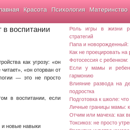
лавная
Красота
Психология
Материнство
т в воспитании
Роль игры в жизни р
стратегий
Папа и новорожденный: 
Как не проецировать на
Фотосессия с ребенком:
ройства как угрозу: «он
Если у мамы и ребенк
 читает», «он оторван от
гармонию
логии — это не просто
Влияние развода на де
подростка
ом в воспитании, если
Подготовка к школе: что
Личные границы мамы: к
Отчим или мачеха: как 
Токсикоз: не просто утр
 и новые навыки