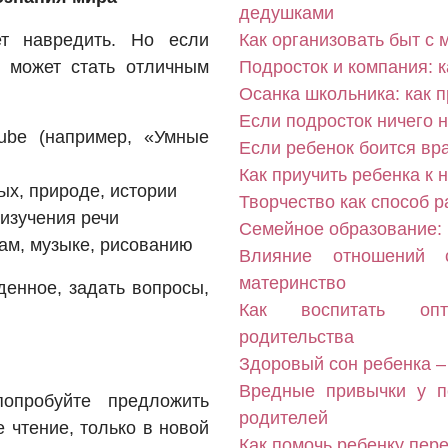
дедушками
ет навредить. Но если
Как организовать быт с
о может стать отличным
Подросток и компания: к
Осанка школьника: как 
Если подросток ничего н
ube (например, «Умные
Если ребенок боится вра
Как приучить ребенка к 
х, природе, истории
Творчество как способ р
 изучения речи
Семейное образование:
ам, музыке, рисованию
Влияние отношений 
материнство
денное, задать вопросы,
Как воспитать опти
родительства
Здоровый сон ребенка –
Вредные привычки у п
опробуйте предложить
родителей
 чтение, только в новой
Как помочь ребенку пер