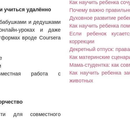
Как научить ребенка соч
и учиться удалённо
Почему важно правильн
Духовное развитие ребен
 бабушками и дедушками
Как научить ребенка пом
онлайн-уроках и даже
Если ребенок кусает
тформах вроде Coursera
коррекции
Декретный отпуск: прав
Как материнские сценар
е
Мама-студентка: как со
и
Как научить ребенка з
вместная работа с
животных
орчество
сти для совместного