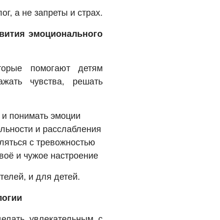
г, а не запреты и страх.
звития эмоционального
торые помогают детям
ажать чувства, решать
 и понимать эмоции
ельности и расслабления
вляться с тревожностью
воё и чужое настроение
елей, и для детей.
логии
елать увлекательным с