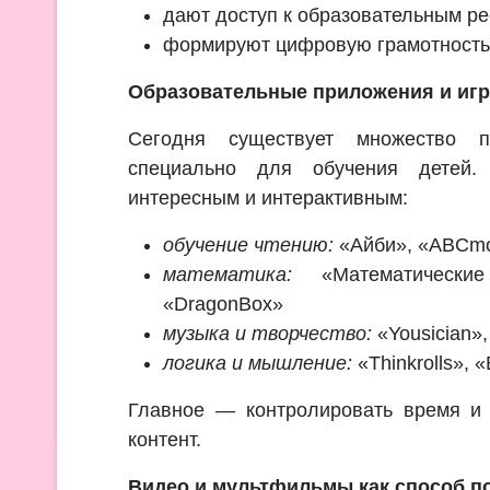
дают доступ к образовательным р
формируют цифровую грамотность 
Образовательные приложения и иг
Сегодня существует множество п
специально для обучения детей.
интересным и интерактивным:
обучение чтению:
«Айби», «ABCm
математика:
«Математически
«DragonBox»
музыка и творчество:
«Yousician»,
логика и мышление:
«Thinkrolls», 
Главное — контролировать время и 
контент.
Видео и мультфильмы как способ п