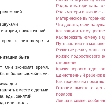
Радости материнства: о
приложений
Роль матери в жизни сы
Материнское выгорание: 
и звуками
Что делать, если наруш
, истории, приключений
Как защитить имуществе
Как пережить измену в б
терес к литературе и
Путешествие на машине 
Развитие речи у малыша
Кризис подросткового в
анизации быта
отношения
т. Они экономят время,
Кризис первого года: ка
 быть более спокойными:
Единственный ребенок в
Как технологии помогаю
жима дня
Готовим вместе с дет
тавлять вместе с детьми
поваров
а, еды, занятий
Левша в семье: особенн
сада или школы