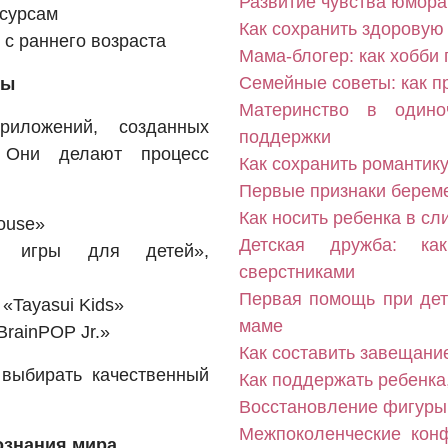
Развитие чувства юмора
есурсам
Как сохранить здоровую 
с раннего возраста
Мама-блогер: как хобби
Семейные советы: как 
ры
Материнство в одино
риложений, созданных
поддержки
 Они делают процесс
Как сохранить романтик
Первые признаки береме
Как носить ребенка в с
ouse»
Детская дружба: ка
е игры для детей»,
сверстниками
Первая помощь при детс
 «Tayasui Kids»
маме
«BrainPOP Jr.»
Как составить завещани
выбирать качественный
Как поддержать ребенка,
Восстановление фигуры
Межпоколенческие кон
ознания мира