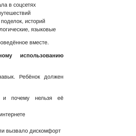
ала в соцсетях
путешествий
 поделок, историй
логические, языковые
роведённое вместе.
ному использованию
авык. Ребёнок должен
 и почему нельзя её
 интернете
 или вызвало дискомфорт