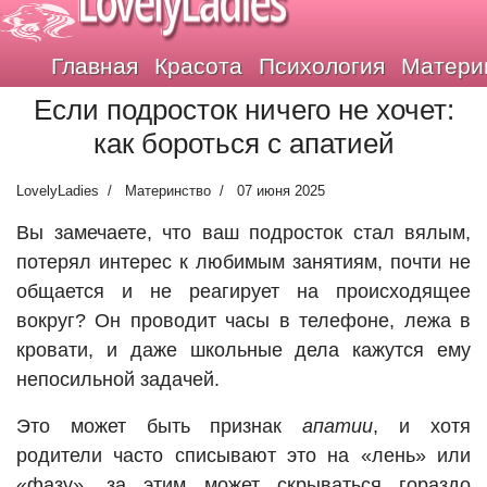
LovelyLadies
Главная
Красота
Психология
Матери
Если подросток ничего не хочет:
как бороться с апатией
LovelyLadies
Материнство
07 июня 2025
Вы замечаете, что ваш подросток стал вялым,
потерял интерес к любимым занятиям, почти не
общается и не реагирует на происходящее
вокруг? Он проводит часы в телефоне, лежа в
кровати, и даже школьные дела кажутся ему
непосильной задачей.
Это может быть признак
апатии
, и хотя
родители часто списывают это на «лень» или
«фазу», за этим может скрываться гораздо