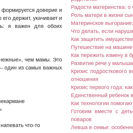
Радости материнства: о
 формируется доверие и
Роль матери в жизни сы
 его держит, укачивает и
Материнское выгорание: 
ть: я важен для обоих
Что делать, если наруш
Как защитить имуществе
Путешествие на машине 
Как пережить измену в б
«нежные», чем мамы. Это
Развитие речи у малыша
— один из самых важных
Кризис подросткового в
отношения
Кризис первого года: ка
Единственный ребенок в
улекармане
Как технологии помогаю
»
Готовим вместе с дет
поваров
напевать что-то
Левша в семье: особенн