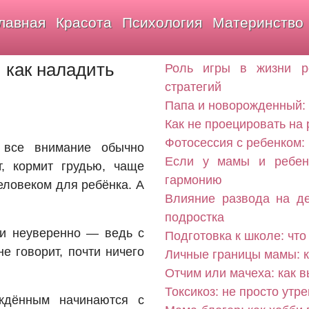
лавная
Красота
Психология
Материнство
 как наладить
Роль игры в жизни р
стратегий
Папа и новорожденный: 
Как не проецировать на
Фотосессия с ребенком:
 все внимание обычно
Если у мамы и ребенк
, кормит грудью, чаще
гармонию
еловеком для ребёнка. А
Влияние развода на де
подростка
ли неуверенно — ведь с
Подготовка к школе: что
е говорит, почти ничего
Личные границы мамы: к
Отчим или мачеха: как 
Токсикоз: не просто утр
ждённым начинаются с