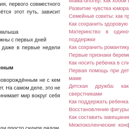
Мама-блогер: как хобби
ия, первого совместного
Развитие чувства юмора
ётся этот путь, зависит
Семейные советы: как 
Как сохранить здоровую 
Материнство в одино
 малыша
поддержки
ажны с первых дней
Как сохранить романтик
 даже в первые недели
Первые признаки береме
Как носить ребенка в с
ённым
Первая помощь при детс
маме
новорождённым не с кем
Детская дружба: ка
т. На самом деле, это не
сверстниками
инимает мир вокруг себя
Как поддержать ребенка,
Восстановление фигуры
Как составить завещани
Межпоколенческие кон
ли просто сидите рядом