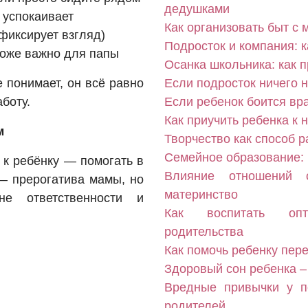
дедушками
 успокаивает
Как организовать быт с
 фиксирует взгляд)
Подросток и компания: к
тоже важно для папы
Осанка школьника: как 
е понимает, он всё равно
Если подросток ничего н
аботу.
Если ребенок боится вра
Как приучить ребенка к 
м
Творчество как способ р
Семейное образование:
 к ребёнку — помогать в
Влияние отношений 
 — прерогатива мамы, но
материнство
е ответственности и
Как воспитать опти
родительства
Как помочь ребенку пер
Здоровый сон ребенка –
Вредные привычки у п
родителей