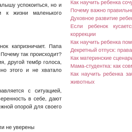
Как научить ребенка соч
алышу успокоиться, но и
Почему важно правильн
и к жизни маленького
Духовное развитие ребен
Если ребенок кусает
коррекции
Как научить ребенка пом
нок капризничает. Папа
Декретный отпуск: прав
 Почему так происходит?
Как материнские сценар
я, другой тембр голоса,
Мама-студентка: как со
но этого и не хватало
Как научить ребенка з
животных
авляется с ситуацией,
еренность в себе, дают
ёжной опорой для своего
ли не уверены