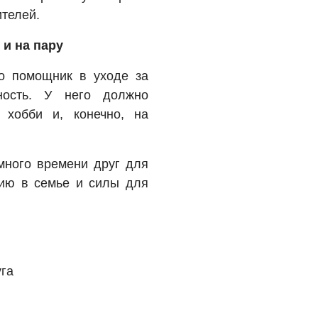
ителей.
 и на пару
о помощник в уходе за
ность. У него должно
 хобби и, конечно, на
много времени друг для
нию в семье и силы для
уга