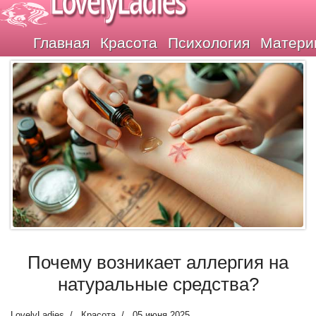
LovelyLadies
Главная
Красота
Психология
Матери
Почему возникает аллергия на
натуральные средства?
LovelyLadies
Красота
05 июня 2025